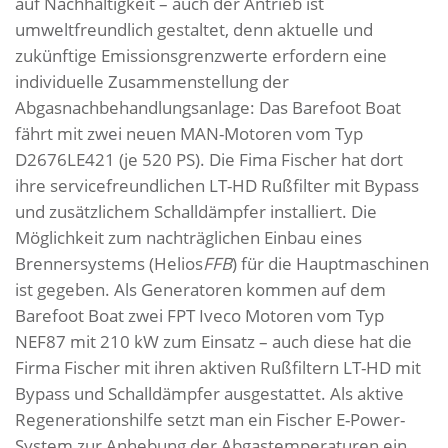
auf Nachhaltigkeit – auch der Antrieb ist
umweltfreundlich gestaltet, denn aktuelle und
zukünftige Emissionsgrenzwerte erfordern eine
individuelle Zusammenstellung der
Abgasnachbehandlungsanlage: Das Barefoot Boat
fährt mit zwei neuen MAN-Motoren vom Typ
D2676LE421 (je 520 PS). Die Fima Fischer hat dort
ihre servicefreundlichen LT-HD Rußfilter mit Bypass
und zusätzlichem Schalldämpfer installiert. Die
Möglichkeit zum nachträglichen Einbau eines
Brennersystems (Helios
FFB
) für die Hauptmaschinen
ist gegeben. Als Generatoren kommen auf dem
Barefoot Boat zwei FPT Iveco Motoren vom Typ
NEF87 mit 210 kW zum Einsatz – auch diese hat die
Firma Fischer mit ihren aktiven Rußfiltern LT-HD mit
Bypass und Schalldämpfer ausgestattet. Als aktive
Regenerationshilfe setzt man ein Fischer E-Power-
System zur Anhebung der Abgastemperaturen ein.