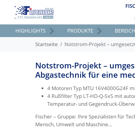
FIS
HIGHLIGHTS
PRODUKTE
BEREIC
Startseite
Notstrom-Projekt – umgesetzt 
Notstrom-Projekt – umgese
Abgastechnik für eine med
4 Motoren Typ MTU 16V4000G24F mit
4 Rußfilter Typ LT-HD-Q-5x5 mit aut
Temperatur- und Gegendruck-Überw
Fischer – Gruppe: Ihre Spezialisten für Te
Mensch, Umwelt und Maschine…